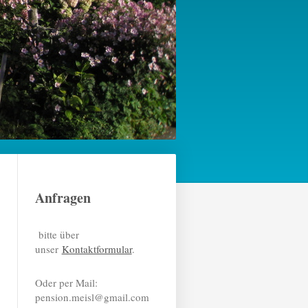
Anfragen
bitte über
unser
Kontaktformular
.
Oder per Mail:
pension.meisl@gmail.com