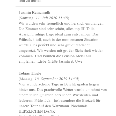
sein zu dürfen
Jasmin Reinemuth
(
Samstag, 11. Juli 2020 11:48
)
Wir wurden sehr freundlich und herzlich empfangen.
Die Zimmer sind sehr schön, alles top 👍🏻 Tolle
Aussicht, ruhige Lage ideal zum entspannen. Das
Frühstück toll, auch in der momentanen Situation
wurde alles perfekt und sehr gut durchdacht
umgesetzt. Wir werden mit großer Sicherheit wieder
kommen. Und können die Pension Meisl nur
empfehlen. Liebe Grüße Jasmin & Uwe
Tobias Thiele
(
Montag, 16. September 2019 14:30
)
Vier wunderschöne Tage in Berchtesgaden liegen
hinter uns. Das prachtvolle Wetter wurde umrahmt von
einem tollen Quartier, herzlichen Wirtsleuten und
leckerem Frühstück - insbesondere die Brotzeit für
unsere Tour auf den Watzmann. Nochmals
HERZLICHEN DANK!